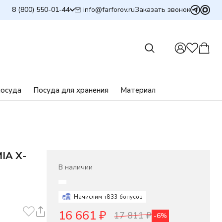
info@farforov.ru
8 (800) 550-01-44
Заказать звонок
посуда
Посуда для хранения
Материал
IA X-
В наличии
Начислим +
833
бонусов
16 661
₽
17 811
₽
-6%