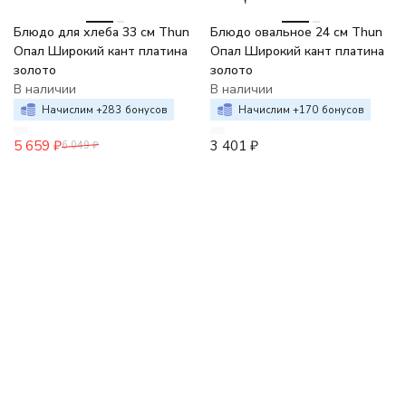
-6%
Блюдо для хлеба 33 см Thun
Блюдо овальное 24 см Thun
Опал Широкий кант платина
Опал Широкий кант платина
золото
золото
В наличии
В наличии
Начислим +
283
бонусов
Начислим +
170
бонусов
5 659
₽
3 401
₽
6 049
₽