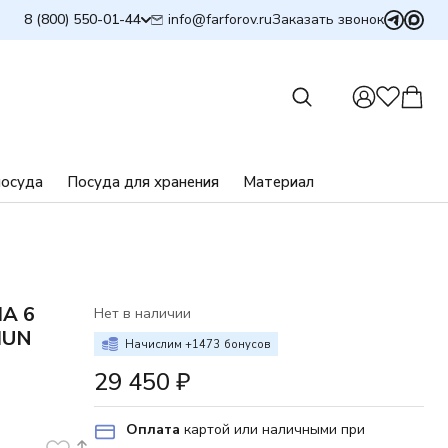
info@farforov.ru
8 (800) 550-01-44
Заказать звонок
посуда
Посуда для хранения
Материал
А 6
Нет в наличии
HUN
Начислим +
1473
бонусов
29 450
₽
Оплата
картой или наличными при