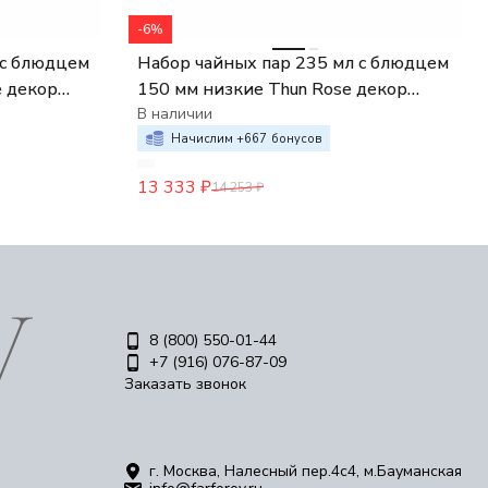
-6%
 с блюдцем
Набор чайных пар 235 мл с блюдцем
e декор
150 мм низкие Thun Rose декор
Голубая роза
В наличии
Начислим +
667
бонусов
13 333
₽
14 253
₽
8 (800) 550-01-44
+7 (916) 076-87-09
Заказать звонок
г. Москва, Налесный пер.4c4, м.Бауманская