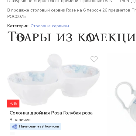
глазурью не стирается от времени. Производитель — Thun. Де
В продаже столовый сервиз Rose на 6 персон 26 предметов Thu
РОС0075.
Категории:
Столовые сервизы
Товары из коллекц
-6%
Солонка двойная Роза Голубая роза
В наличии
Начислим +
99
бонусов