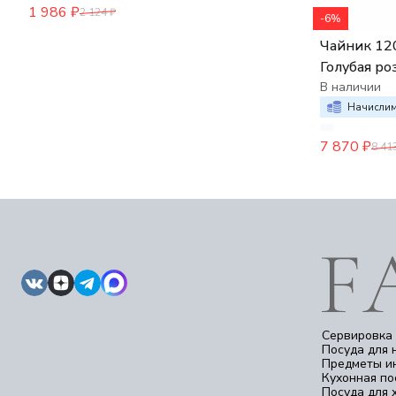
1 986
₽
2 124
₽
-6%
Чайник 120
Голубая ро
В наличии
Начислим
7 870
₽
8 41
Сервировка 
Посуда для 
Предметы и
Кухонная по
Посуда для 