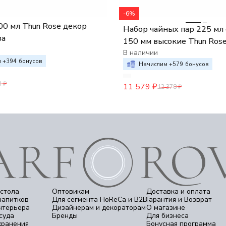
-6%
0 мл Thun Rose декор
Набор чайных пар 225 мл
за
150 мм высокие Thun Ros
Голубая роза
В наличии
 +
394
бонусов
Начислим +
579
бонусов
3
₽
11 579
₽
12 378
₽
стола
Оптовикам
Доставка и оплата
напитков
Для сегмента HoReCa и B2B
Гарантия и Возврат
нтерьера
Дизайнерам и декораторам
О магазине
суда
Бренды
Для бизнеса
хранения
Бонусная программа