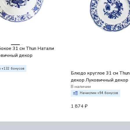
окое 31 см Thun Натали
овичный декор
 +
132
бонусов
Блюдо круглое 31 см Thu
декор Луковичный декор
В наличии
Начислим +
94
бонусов
1 874
₽