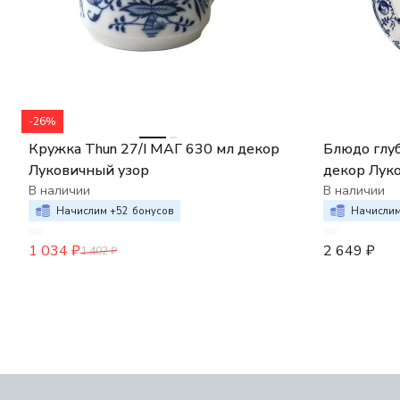
-26%
Кружка Thun 27/I МАГ 630 мл декор
Блюдо глуб
Луковичный узор
декор Лук
В наличии
В наличии
Начислим +
52
бонусов
Начислим
1 034
₽
2 649
₽
1 402
₽