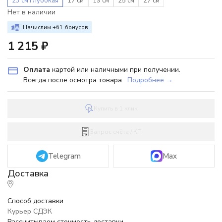
23 см глубокая
17 см
19 см
25 см
27 см
Нет в наличии
Начислим +
61
бонусов
1 215
₽
Оплата
картой или наличными при получении.
Всегда после осмотра товара.
Подробнее →
Купить в 1 клик
Запрос счёта / КП
Telegram
Max
Способ доставки
Курьер СДЭК
Рассчитываем стоимость доставки...