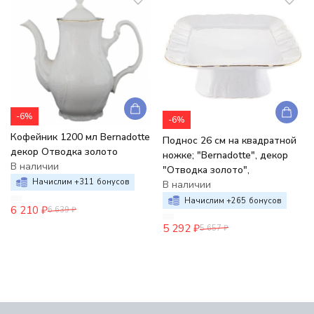
-6%
-6%
Кофейник 1200 мл Bernadotte
Поднос 26 см на квадратной
декор Отводка золото
ножке; "Bernadotte", декор
В наличии
"Отводка золото",
Начислим +
311
бонусов
В наличии
Начислим +
265
бонусов
6 210
₽
6 639
₽
5 292
₽
5 657
₽