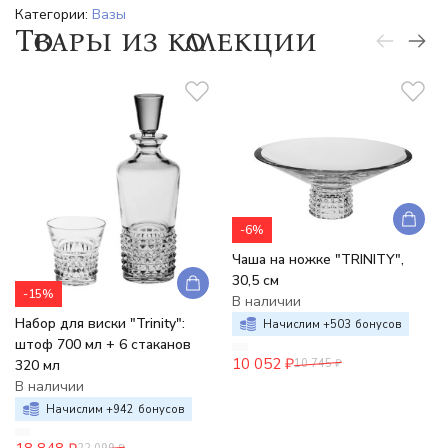
Категории:
Вазы
Товары из коллекции
-6%
Чаша на ножке "TRINITY",
30,5 см
-15%
В наличии
Набор для виски "Trinity":
Начислим +
503
бонусов
штоф 700 мл + 6 стаканов
10 052
₽
10 745
₽
320 мл
В наличии
Начислим +
942
бонусов