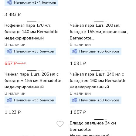
Начислим +
174
бонусов
3 483
₽
-8%
Кофейная пара 170 мл,
Чайная пара 1шт. 200 мл,
блюдце 140 мм Bernadotte
блюдце 155 мм, коническая ,
недекорированный
Bernadotte
В наличии
недекорированный
В наличии
Начислим +
33
бонусов
Начислим +
55
бонусов
657
₽
1 091
₽
713
₽
Чайная пара 1 шт. 205 мл с
Чайная пара 1 шт. 240 мл с
блюдцем 155 мм Bernadotte
блюдцем 160 мм Bernadotte
недекорированный
недекорированный
В наличии
В наличии
Начислим +
56
бонусов
Начислим +
53
бонусов
1 123
₽
1 057
₽
Блюдо овальное 34 см
Bernadotte
Недекорированный