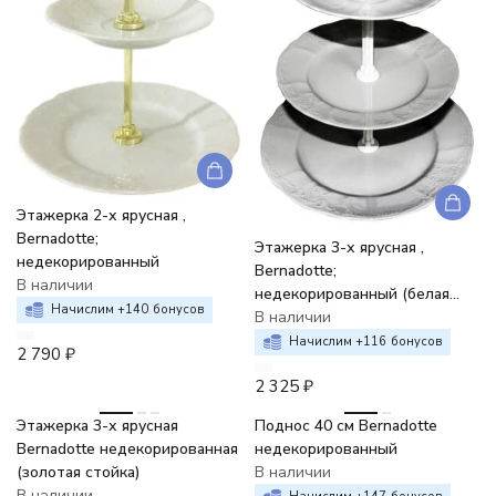
Этажерка 2-х ярусная ,
Bernadotte;
Этажерка 3-х ярусная ,
недекорированный
Bernadotte;
В наличии
недекорированный (белая
Начислим +
140
бонусов
стойка)
В наличии
Начислим +
116
бонусов
2 790
₽
2 325
₽
Этажерка 3-х ярусная
Поднос 40 см Bernadotte
Bernadotte недекорированная
недекорированный
(золотая стойка)
В наличии
В наличии