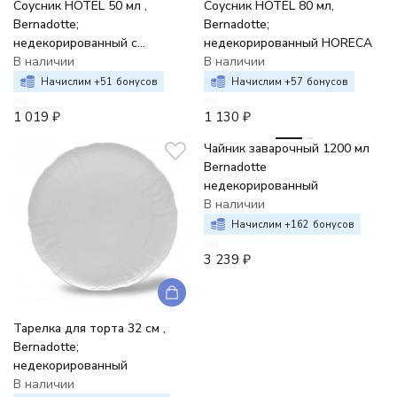
Соусник HOTEL 50 мл ,
Соусник HOTEL 80 мл,
Bernadotte;
Bernadotte;
недекорированный с
недекорированный HORECA
подставкой
В наличии
В наличии
Начислим +
51
бонусов
Начислим +
57
бонусов
1 019
₽
1 130
₽
Чайник заварочный 1200 мл
Bernadotte
недекорированный
В наличии
Начислим +
162
бонусов
3 239
₽
Тарелка для торта 32 см ,
Bernadotte;
недекорированный
В наличии