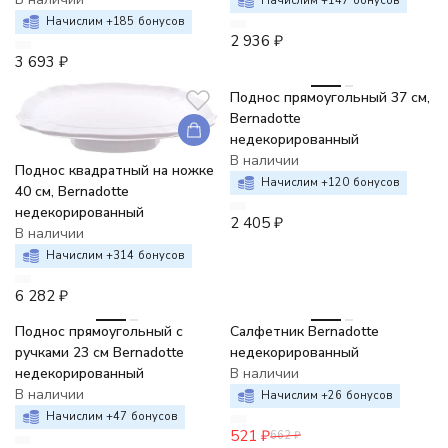
Начислим +
147
бонусов
Начислим +
185
бонусов
2 936
₽
3 693
₽
Поднос прямоугольный 37 см,
Bernadotte
недекорированный
В наличии
Поднос квадратный на ножке
Начислим +
120
бонусов
40 см, Bernadotte
недекорированный
2 405
₽
В наличии
Начислим +
314
бонусов
6 282
₽
-21%
Поднос прямоугольный с
Салфетник Bernadotte
ручками 23 см Bernadotte
недекорированный
недекорированный
В наличии
В наличии
Начислим +
26
бонусов
Начислим +
47
бонусов
521
₽
662
₽