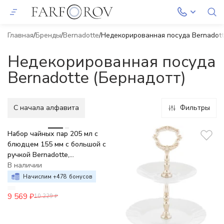
Главная
Бренды
Bernadotte
Недекорированная посуда Bernadott
Недекорированная посуда
Bernadotte (Бернадотт)
C начала алфавита
Фильтры
-6%
Набор чайных пар 205 мл с
блюдцем 155 мм с большой с
ручкой Bernadotte,
недекорированный
В наличии
Начислим +
478
бонусов
9 569
₽
10 229
₽