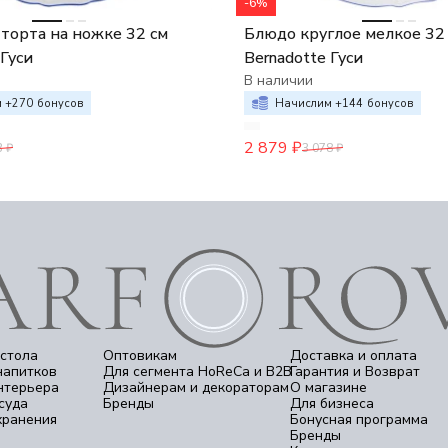
-6%
торта на ножке 32 см
Блюдо круглое мелкое 32
 Гуси
Bernadotte Гуси
В наличии
 +
270
бонусов
Начислим +
144
бонусов
2 879
₽
3
₽
3 078
₽
стола
Оптовикам
Доставка и оплата
напитков
Для сегмента HoReCa и B2B
Гарантия и Возврат
нтерьера
Дизайнерам и декораторам
О магазине
суда
Бренды
Для бизнеса
хранения
Бонусная программа
Бренды