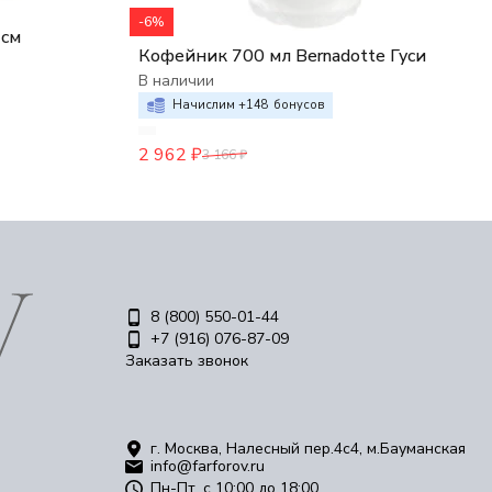
-6%
 см
Кофейник 700 мл Bernadotte Гуси
В наличии
Начислим +
148
бонусов
2 962
₽
3 166
₽
8 (800) 550-01-44
+7 (916) 076-87-09
Заказать звонок
г. Москва, Налесный пер.4c4, м.Бауманская
info@farforov.ru
Пн-Пт, с 10:00 до 18:00