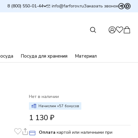
info@farforov.ru
8 (800) 550-01-44
Заказать звонок
посуда
Посуда для хранения
Материал
Л
Нет в наличии
Начислим +
57
бонусов
1 130
₽
Оплата
картой или наличными при