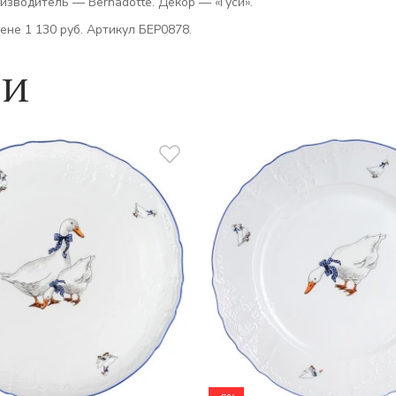
изводитель — Bernadotte. Декор — «Гуси».
ене 1 130 руб. Артикул БЕР0878.
ии