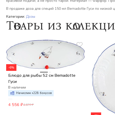
красивой подачи, а не просто тарой. Материал — Фарфор. Про
В продаже доза для специй 150 мл Bernadotte Гуси по низкой ц
Категории:
Дозы
Товары из коллекц
-6%
Блюдо для рыбы 52 см Bernadotte
Гуси
В наличии
Начислим +
228
бонусов
4 556
₽
4 870
₽