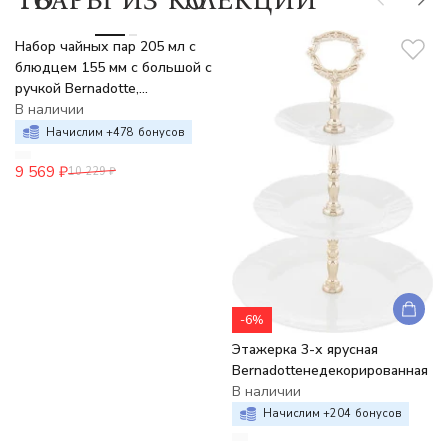
-6%
Набор чайных пар 205 мл с
блюдцем 155 мм с большой с
ручкой Bernadotte,
недекорированный
В наличии
Начислим +
478
бонусов
9 569
₽
10 229
₽
-6%
Этажерка 3-х ярусная
Bernadotteнедекорированная
В наличии
Начислим +
204
бонусов