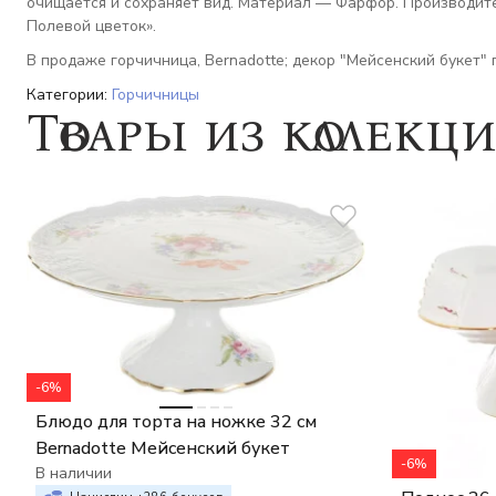
очищается и сохраняет вид. Материал — Фарфор. Производите
Полевой цветок».
В продаже горчичница, Bernadotte; декор "Мейсенский букет" 
Категории:
Горчичницы
Товары из коллекц
-6%
Блюдо для торта на ножке 32 см
Bernadotte Мейсенский букет
-6%
В наличии