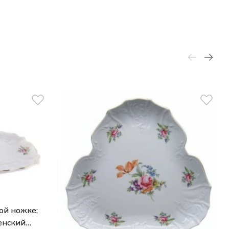
ой ножке;
сенский