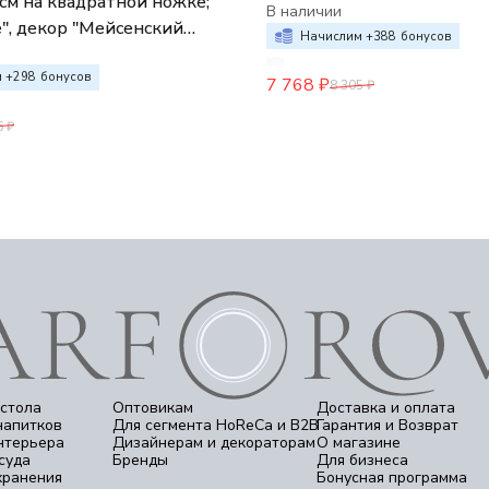
см на квадратной ножке;
букет",
В наличии
ор "Мейсенский
Начислим +
388
бонусов
 +
298
бонусов
7 768
₽
8 305
₽
6
₽
стола
Оптовикам
Доставка и оплата
напитков
Для сегмента HoReCa и B2B
Гарантия и Возврат
нтерьера
Дизайнерам и декораторам
О магазине
суда
Бренды
Для бизнеса
хранения
Бонусная программа