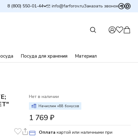
info@farforov.ru
8 (800) 550-01-44
Заказать звонок
посуда
Посуда для хранения
Материал
E;
Нет в наличии
ЕТ"
Начислим +
88
бонусов
1 769
₽
Оплата
картой или наличными при