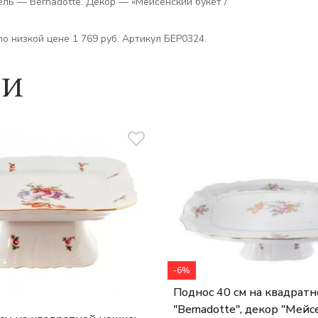
ль — Bernadotte. Декор — «Мейсенский букет /
по низкой цене 1 769 руб. Артикул БЕР0324.
ии
-6%
Поднос 40 см на квадратн
"Bernadotte", декор "Мей