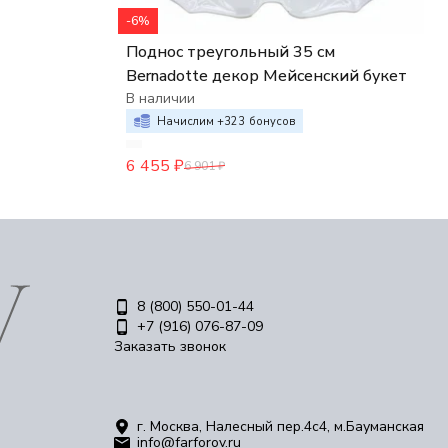
-6%
Поднос треугольный 35 см
Bernadotte декор Мейсенский букет
В наличии
Начислим +
323
бонусов
6 455
₽
6 901
₽
8 (800) 550-01-44
+7 (916) 076-87-09
Заказать звонок
г. Москва, Налесный пер.4c4, м.Бауманская
info@farforov.ru