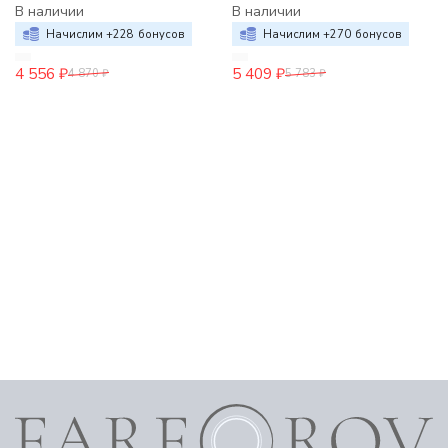
В наличии
В наличии
Начислим +
228
бонусов
Начислим +
270
бонусов
4 556
₽
5 409
₽
4 870
₽
5 783
₽