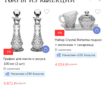
-6%
Набор Crystal Bohemia поднос
+ молочник + сахарница
В наличии
-1%
Начислим +
202
бонусов
Графин для масла и уксуса,
100 мл (2 шт)
4 034
₽
4 313
₽
В наличии
Начислим +
294
бонусов
5 871
₽
5 952
₽