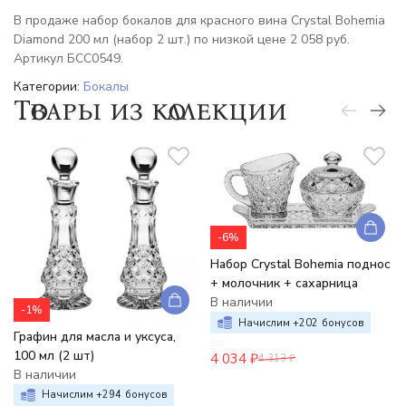
В продаже набор бокалов для красного вина Crystal Bohemia
Diamond 200 мл (набор 2 шт.) по низкой цене 2 058 руб.
Артикул БСС0549.
Категории:
Бокалы
Товары из коллекции
-6%
Набор Crystal Bohemia поднос
+ молочник + сахарница
В наличии
-1%
Начислим +
202
бонусов
Графин для масла и уксуса,
100 мл (2 шт)
4 034
₽
4 313
₽
В наличии
Начислим +
294
бонусов