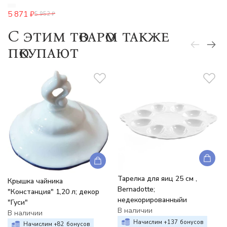
5 871
₽
5 952
₽
C этим товаром также
покупают
Тарелка для яиц 25 см ,
Крышка чайника
Bernadotte;
"Констанция" 1,20 л; декор
недекорированныйи
"Гуси"
В наличии
В наличии
Начислим +
137
бонусов
Начислим +
82
бонусов