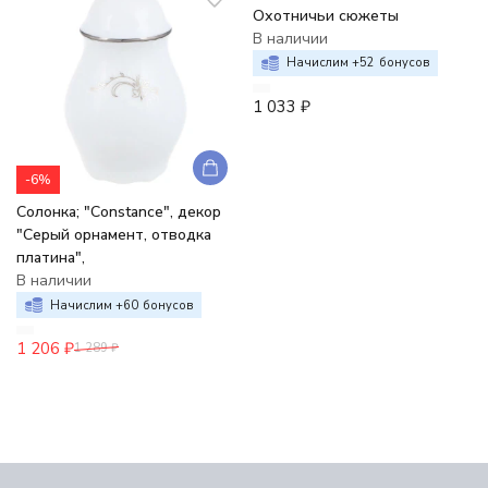
Охотничьи сюжеты
В наличии
Начислим +
52
бонусов
1 033
₽
-6%
Солонка; "Constance", декор
"Серый орнамент, отводка
платина",
В наличии
Начислим +
60
бонусов
1 206
₽
1 289
₽