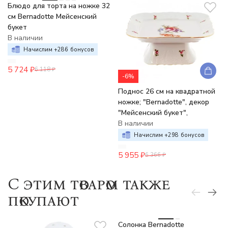
Блюдо для торта на ножке 32
см Bernadotte Мейсенский
букет
В наличии
Начислим +
286
бонусов
5 724
₽
6 118
₽
-6%
Поднос 26 см на квадратной
ножке; "Bernadotte", декор
"Мейсенский букет",
В наличии
Начислим +
298
бонусов
5 955
₽
6 366
₽
C этим товаром также
покупают
Солонка Bernadotte