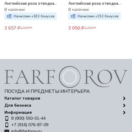
Английская роза отводка
Английская роза отводка
золото
В наличии
золото
В наличии
Начислим +
183
бонусов
Начислим +
153
бонусов
3 657
₽
3 050
₽
3 910
₽
3 261
₽
ПОСУДА И ПРЕДМЕТЫ ИНТЕРЬЕРА
Каталог товаров
Для бизнеса
Информация
8 (800) 550-01-44
+7 (916) 076-87-09
info@farforov.ru