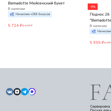
Bernadotte Мейсенский букет
-6%
В наличии
Поднос 26 
Начислим +
286
бонусов
"Bernadotte", дек
5 724
₽
6 118
₽
букет",
В наличии
Начислим
5 955
₽
6 36
Сервировка 
Посуда для 