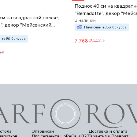
Поднос 40 см на квадратн
"Bernadotte", декор "Мей
см на квадратной ножке;
букет",
В наличии
ор "Мейсенский
Начислим +
388
бонусов
 +
298
бонусов
7 768
₽
8 305
₽
6
₽
стола
Оптовикам
Доставка и оплата
напитков
Для сегмента HoReCa и B2B
Гарантия и Возврат