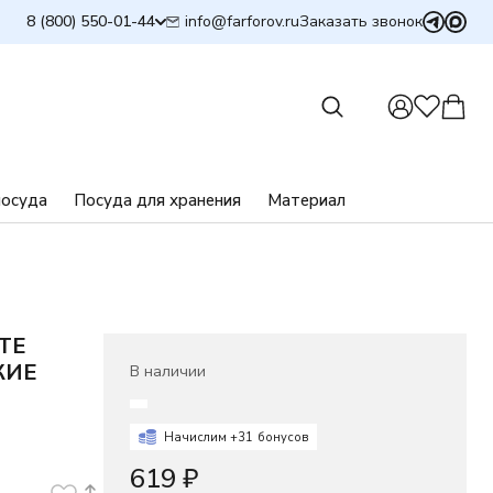
info@farforov.ru
8 (800) 550-01-44
Заказать звонок
посуда
Посуда для хранения
Материал
TE
КИЕ
В наличии
Начислим +
31
бонусов
619
₽