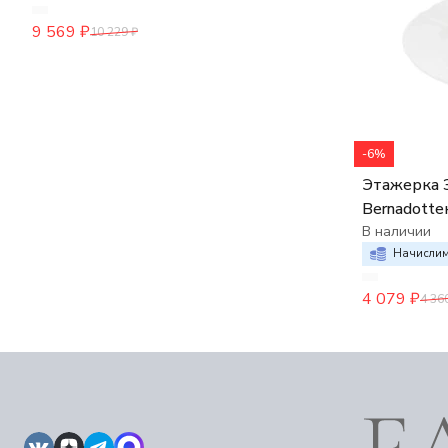
9 569
₽
10 229
₽
-6%
Этажерка 3
Bernadott
В наличии
Начислим
4 079
₽
4 36