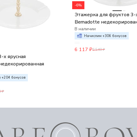
-6%
Этажерка для фруктов 3-х
Bernadotte недекорирова
В наличии
Начислим +
306
бонусов
6 117
₽
6 540
₽
-х ярусная
eнедекорированная
 +
204
бонусов
0
₽