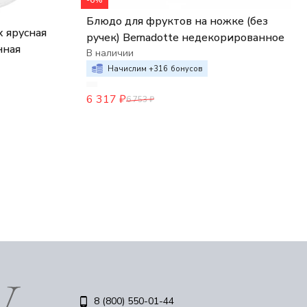
-6%
Блюдо для фруктов на ножке (без
 ярусная
ручек) Bernadotte недекорированное
нная
В наличии
Начислим +
316
бонусов
6 317
₽
6 753
₽
8 (800) 550-01-44