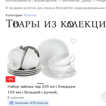
ополаскивается. Производитель — Bernadotte. Декор — «Нед
В продаже розетка для лимона Bernadotte недекорированная п
Категории:
Розетки
Товары из коллекц
-6%
Набор чайных пар 205 мл с блюдцем
155 мм с большой с ручкой
Bernadotte, недекорированный
В наличии
Начислим +
478
бонусов