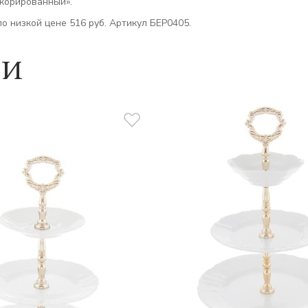
екорированный».
о низкой цене 516 руб. Артикул БЕР0405.
ии