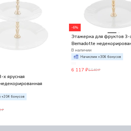
-6%
Этажерка для фруктов 3-х
Bernadotte недекорирова
В наличии
Начислим +
306
бонусов
6 117
₽
6 540
₽
-х ярусная
eнедекорированная
 +
204
бонусов
0
₽