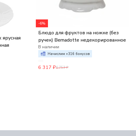
-6%
Блюдо для фруктов на ножке (без
 ярусная
ручек) Bernadotte недекорированное
нная
В наличии
Начислим +
316
бонусов
6 317
₽
6 753
₽