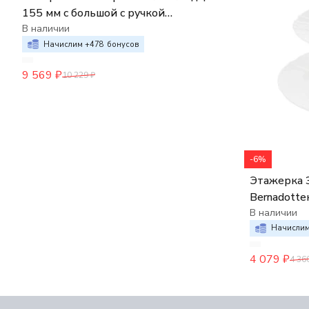
155 мм с большой с ручкой
Bernadotte, недекорированный
В наличии
Начислим +
478
бонусов
9 569
₽
10 229
₽
-6%
Этажерка 3
Bernadott
В наличии
Начислим
4 079
₽
4 36