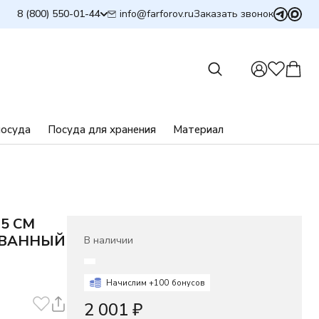
info@farforov.ru
8 (800) 550-01-44
Заказать звонок
посуда
Посуда для хранения
Материал
5 СМ
ОВАННЫЙ
В наличии
Начислим +
100
бонусов
2 001
₽