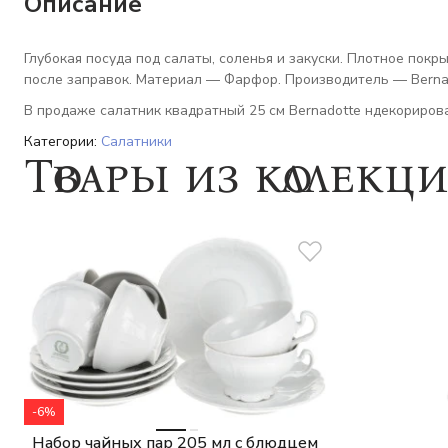
Описание
Глубокая посуда под салаты, соленья и закуски. Плотное покр
после заправок. Материал — Фарфор. Производитель — Berna
В продаже салатник квадратный 25 см Bernadotte ндекорирова
Категории:
Салатники
Товары из коллекц
-6%
Набор чайных пар 205 мл с блюдцем