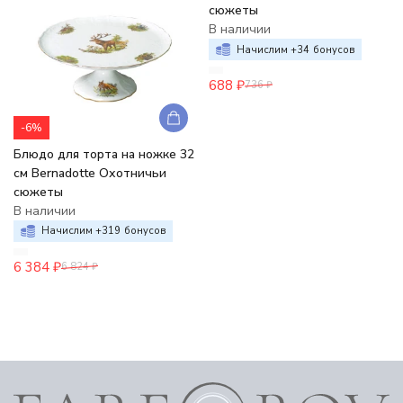
сюжеты
В наличии
Начислим +
34
бонусов
688
₽
736
₽
-6%
Блюдо для торта на ножке 32
см Bernadotte Охотничьи
сюжеты
В наличии
Начислим +
319
бонусов
6 384
₽
6 824
₽