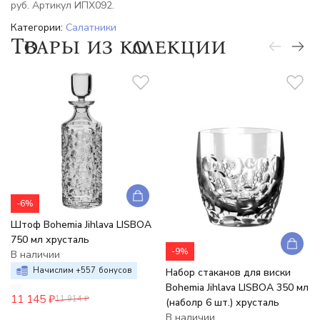
руб. Артикул ИПХ092.
Категории:
Салатники
Товары из коллекции
-6%
Штоф Bohemia Jihlava LISBOA
750 мл хрусталь
-9%
В наличии
Начислим +
557
бонусов
Набор стаканов для виски
Bohemia Jihlava LISBOA 350 мл
11 145
₽
11 914
₽
(наболр 6 шт.) хрусталь
В наличии