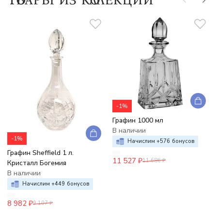
-1%
Графин 1000 мл
В наличии
-1%
Начислим +
576
бонусов
Графин Sheffield 1 л.
11 527
₽
11 686
₽
Кристалл Богемия
В наличии
Начислим +
449
бонусов
8 982
₽
9 107
₽