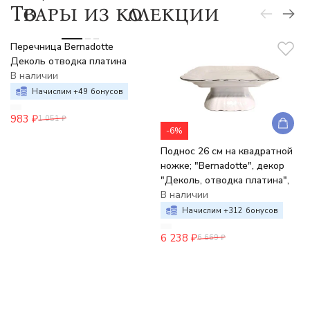
Товары из коллекции
-6%
Перечница Bernadotte
Деколь отводка платина
В наличии
Начислим +
49
бонусов
983
₽
1 051
₽
-6%
Поднос 26 см на квадратной
ножке; "Bernadotte", декор
"Деколь, отводка платина",
В наличии
Начислим +
312
бонусов
6 238
₽
6 669
₽