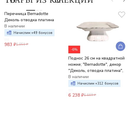
-6%
Перечница Bernadotte
Деколь отводка платина
В наличии
Начислим +
49
бонусов
983
₽
1 051
₽
-6%
Поднос 26 см на квадратной
ножке; "Bernadotte", декор
"Деколь, отводка платина",
В наличии
Начислим +
312
бонусов
6 238
₽
6 669
₽